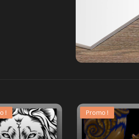
o !
Promo !