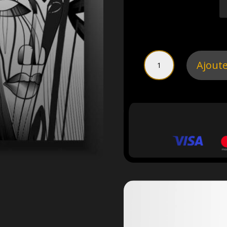
DIMENSION
QUANTITÉ
Ajoute
DE
AFROSCULPT
|
TABLEAU
MASQUES
AFRICAINS