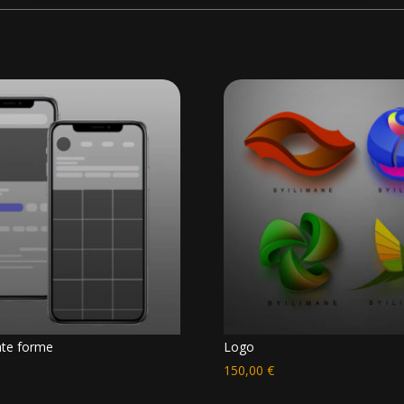
ate forme
Logo
150,00
€