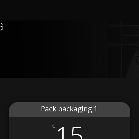
G
Pack packaging 1
15
€