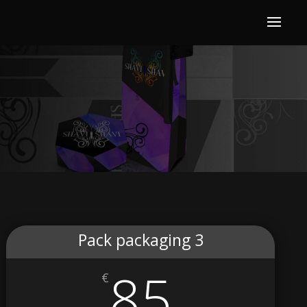
Pack packaging 3
85
€